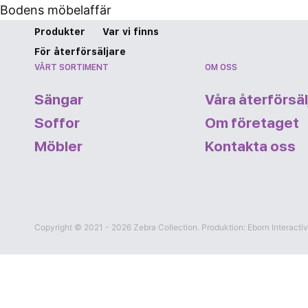
Bodens möbelaffär
Produkter
Var vi finns
För återförsäljare
VÅRT SORTIMENT
OM OSS
Sängar
Våra återförsäl
Soffor
Om företaget
Möbler
Kontakta oss
Copyright © 2021 - 2026 Zebra Collection
. Produktion:
Eborn Interacti