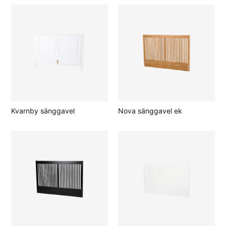
Kvarnby sänggavel
Nova sänggavel ek